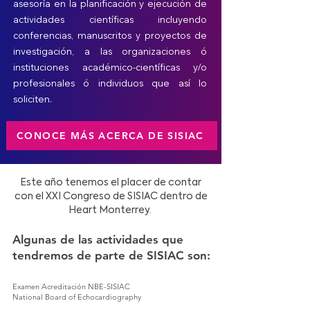
asesoría en la planificación y ejecución de
actividades científicas incluyendo
conferencias, manuscritos y proyectos de
investigación, a las organizaciones ó
instituciones académico-científicas y/o
profesionales ó individuos que así lo
soliciten.
CONOCE MÁS ACERCA DE SISIAC
Este año tenemos el placer de contar
con el XXI Congreso de SISIAC dentro de
Heart Monterrey.
Algunas de las actividades que
tendremos de parte de SISIAC son:
Examen Acreditación NBE-SISIAC
National Board of Echocardiography